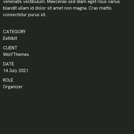
venenatis vestibulum. Maecenas sed diam eget risus varius
blandit ullam id dolor sit amet non magna. Cras mattis
LOGIN
consectetur purus sit.
Lost your password?
CATEGORY
Exihibit
CLIENT
WolfThemes
DATE
14 July 2021
ROLE
Organizer