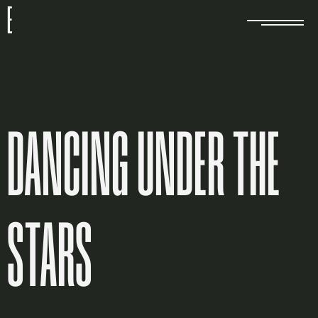
E
DANCING UNDER THE
STARS