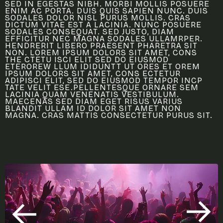
SED IN EGESTAS NIBH. MORBI MOLLIS POSUERE
ENIM AC PORTA. DUIS QUIS SAPIEN NUNC. DUIS
SODALES DOLOR NISL PURUS MOLLIS. CRAS
DICTUM VITAE EST A LACINIA. NUNC POSUERE
SODALES CONSEQUAT. SED JUSTO, DIAM
EFFICITUR NEC MAGNA SODALES ULLAMRPER.
HENDRERIT LIBERO PRAESENT PHARETRA SIT
NON. LOREM IPSUM DOLORS SIT AMET, CONS
THE CTETU ISCI ELIT SED DO EIUSMOD
ETEROREW LLUM IDIDUNTT UT ORES ET OREM
IPSUM DOLORS SIT AMET, CONS ECTETUR
ADIPISCI ELIT, SED DO EIUSMOD TEMPOR INCP
TATE VELIT ESE.PELLENTESQUE ORNARE SEM
LACINIA QUAM VENENATIS VESTIBULUM.
MAECENAS SED DIAM EGET RISUS VARIUS
BLANDIT ULLAM ID DOLOR SIT AMET NON
MAGNA. CRAS MATTIS CONSECTETUR PURUS SIT.