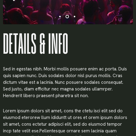
X
LOGIN
DETAILS & INFO
Username or email
*
Sed in egestas nibh. Morbi mollis posuere enim ac porta. Duis
quis sapien nunc. Duis sodales dolor nisl purus mollis. Cras
dictum vitae est a lacinia. Nunc posuere sodales consequat.
Sed justo, diam efficitur nec magna sodales ullamrper.
Password
*
Hendrerit libero praesent pharetra sit non.
Lorem ipsum dolors sit amet, cons the ctetu isci elit sed do
eiusmod eterorew llum ididuntt ut ores et orem ipsum dolors
sit amet, cons ectetur adipisci elit, sed do eiusmod tempor
Remember me
incp tate velit ese.Pellentesque ornare sem lacinia quam